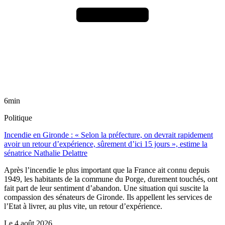
6min
Politique
Incendie en Gironde : « Selon la préfecture, on devrait rapidement
avoir un retour d’expérience, sûrement d’ici 15 jours », estime la
sénatrice Nathalie Delattre
Après l’incendie le plus important que la France ait connu depuis
1949, les habitants de la commune du Porge, durement touchés, ont
fait part de leur sentiment d’abandon. Une situation qui suscite la
compassion des sénateurs de Gironde. Ils appellent les services de
l’Etat à livrer, au plus vite, un retour d’expérience.
Le
4 août 2026