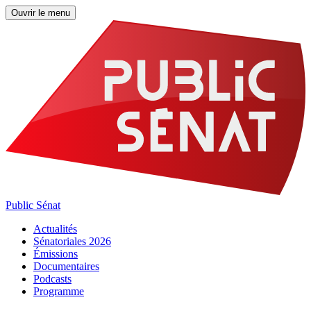
Ouvrir le menu
Public Sénat
Actualités
Sénatoriales 2026
Émissions
Documentaires
Podcasts
Programme