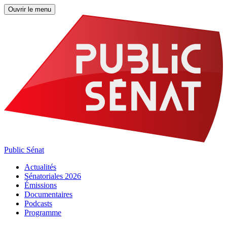
Ouvrir le menu
Public Sénat
Actualités
Sénatoriales 2026
Émissions
Documentaires
Podcasts
Programme