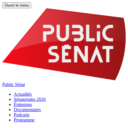
Ouvrir le menu
Public Sénat
Actualités
Sénatoriales 2026
Émissions
Documentaires
Podcasts
Programme