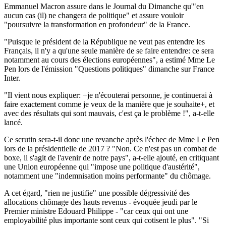
Emmanuel Macron assure dans le Journal du Dimanche qu'"en
aucun cas (il) ne changera de politique" et assure vouloir
"poursuivre la transformation en profondeur" de la France.
"Puisque le président de la République ne veut pas entendre les
Français, il n'y a qu'une seule manière de se faire entendre: ce sera
notamment au cours des élections européennes", a estimé Mme Le
Pen lors de l'émission "Questions politiques" dimanche sur France
Inter.
"Il vient nous expliquer: +je n'écouterai personne, je continuerai à
faire exactement comme je veux de la manière que je souhaite+, et
avec des résultats qui sont mauvais, c'est ça le problème !", a-t-elle
lancé.
Ce scrutin sera-t-il donc une revanche après l'échec de Mme Le Pen
lors de la présidentielle de 2017 ? "Non. Ce n'est pas un combat de
boxe, il s'agit de l'avenir de notre pays", a-t-elle ajouté, en critiquant
une Union européenne qui "impose une politique d'austérité",
notamment une "indemnisation moins performante" du chômage.
A cet égard, "rien ne justifie" une possible dégressivité des
allocations chômage des hauts revenus - évoquée jeudi par le
Premier ministre Edouard Philippe - "car ceux qui ont une
employabilité plus importante sont ceux qui cotisent le plus". "Si