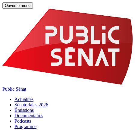
Ouvrir le menu
Public Sénat
Actualités
Sénatoriales 2026
Émissions
Documentaires
Podcasts
Programme