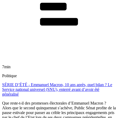
7min
Politique
SÉRIE D’ÉTÉ - Emmanuel Macron, 10 ans après, quel bilan ? Le
Service national universel (SNU), enterré avant d’avoir été
généralisé
Que reste-t-il des promesses électorales d’Emmanuel Macron ?
Alors que le second quinquennat s’achève, Public Sénat profite de la
pause estivale pour passer au crible les principaux engagements pris
par le chef de l’Etat lors de ses deux campagnes présidentielles, en