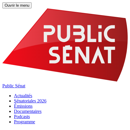
Ouvrir le menu
Public Sénat
Actualités
Sénatoriales 2026
Émissions
Documentaires
Podcasts
Programme