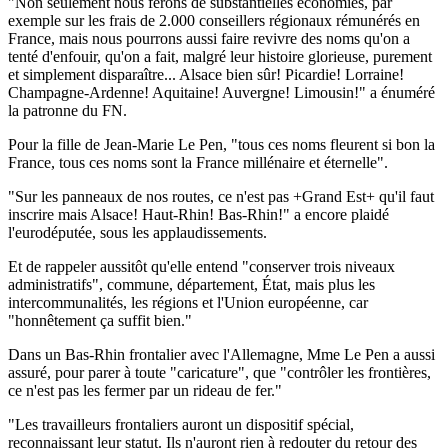
"Non seulement nous ferons de substantielles économies, par
exemple sur les frais de 2.000 conseillers régionaux rémunérés en
France, mais nous pourrons aussi faire revivre des noms qu'on a
tenté d'enfouir, qu'on a fait, malgré leur histoire glorieuse, purement
et simplement disparaître... Alsace bien sûr! Picardie! Lorraine!
Champagne-Ardenne! Aquitaine! Auvergne! Limousin!" a énuméré
la patronne du FN.
Pour la fille de Jean-Marie Le Pen, "tous ces noms fleurent si bon la
France, tous ces noms sont la France millénaire et éternelle".
"Sur les panneaux de nos routes, ce n'est pas +Grand Est+ qu'il faut
inscrire mais Alsace! Haut-Rhin! Bas-Rhin!" a encore plaidé
l'eurodéputée, sous les applaudissements.
Et de rappeler aussitôt qu'elle entend "conserver trois niveaux
administratifs", commune, département, État, mais plus les
intercommunalités, les régions et l'Union européenne, car
"honnêtement ça suffit bien."
Dans un Bas-Rhin frontalier avec l'Allemagne, Mme Le Pen a aussi
assuré, pour parer à toute "caricature", que "contrôler les frontières,
ce n'est pas les fermer par un rideau de fer."
"Les travailleurs frontaliers auront un dispositif spécial,
reconnaissant leur statut. Ils n'auront rien à redouter du retour des