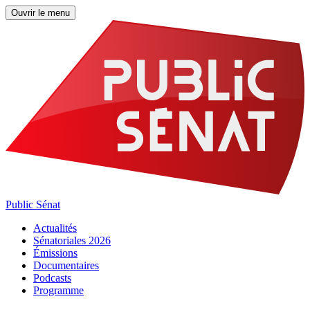
Ouvrir le menu
Public Sénat
Actualités
Sénatoriales 2026
Émissions
Documentaires
Podcasts
Programme