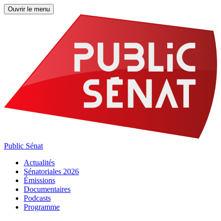
Ouvrir le menu
Public Sénat
Actualités
Sénatoriales 2026
Émissions
Documentaires
Podcasts
Programme