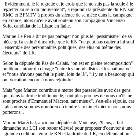
"Evidemment, je le regrette et je crois que je ne suis pas la seule à le
regretter au sein du mouvement", a répondu la présidente du RN sur
RMC et BFMTV à propos du silence de sa nièce dans la campagne
en France, alors qu'elle avait soutenu son compagnon Vincenzo
Sofo, candidat de la Ligue en Italie.
Marine Le Pen a dit ne pas partager non plus le "pessimisme" de sa
nièce qui a estimé dimanche que le RN "ne peut pas capter à lui seul
l'ensemble des personnalités politiques, des élus ou même des
électeurs" de LR.
Selon la députée du Pas-de-Calais, "on est en pleine recomposition"
politique autour du clivage "entre les mondialistes et les nationaux"
et "nous n'avons pas fait le plein, loin de là", "il y en a beaucoup qui
ont vocation encore à nous rejoindre".
Mais "que Marion contribue à mettre des passerelles avec des gens
qui, dans la droite traditionnelle, sont plus proches de nous qu'ils ne
sont proches d'Emmanuel Macron, tant mieux", s'est-elle réjouie, car
"plus nous sommes nombreux à tendre la main et mieux nous nous
porterons".
Marion Maréchal, ancienne députée de Vaucluse, 29 ans, a fait
dimanche sur LCI son retour télévisé pour proposer d'oeuvrer à une
"grande coalition" entre le RN et la droite de LR, en défendant un