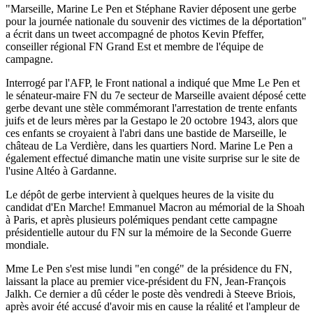
"Marseille, Marine Le Pen et Stéphane Ravier déposent une gerbe
pour la journée nationale du souvenir des victimes de la déportation"
a écrit dans un tweet accompagné de photos Kevin Pfeffer,
conseiller régional FN Grand Est et membre de l'équipe de
campagne.
Interrogé par l'AFP, le Front national a indiqué que Mme Le Pen et
le sénateur-maire FN du 7e secteur de Marseille avaient déposé cette
gerbe devant une stèle commémorant l'arrestation de trente enfants
juifs et de leurs mères par la Gestapo le 20 octobre 1943, alors que
ces enfants se croyaient à l'abri dans une bastide de Marseille, le
château de La Verdière, dans les quartiers Nord. Marine Le Pen a
également effectué dimanche matin une visite surprise sur le site de
l'usine Altéo à Gardanne.
Le dépôt de gerbe intervient à quelques heures de la visite du
candidat d'En Marche! Emmanuel Macron au mémorial de la Shoah
à Paris, et après plusieurs polémiques pendant cette campagne
présidentielle autour du FN sur la mémoire de la Seconde Guerre
mondiale.
Mme Le Pen s'est mise lundi "en congé" de la présidence du FN,
laissant la place au premier vice-président du FN, Jean-François
Jalkh. Ce dernier a dû céder le poste dès vendredi à Steeve Briois,
après avoir été accusé d'avoir mis en cause la réalité et l'ampleur de