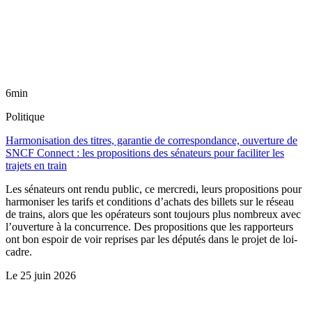
6min
Politique
Harmonisation des titres, garantie de correspondance, ouverture de
SNCF Connect : les propositions des sénateurs pour faciliter les
trajets en train
Les sénateurs ont rendu public, ce mercredi, leurs propositions pour
harmoniser les tarifs et conditions d’achats des billets sur le réseau
de trains, alors que les opérateurs sont toujours plus nombreux avec
l’ouverture à la concurrence. Des propositions que les rapporteurs
ont bon espoir de voir reprises par les députés dans le projet de loi-
cadre.
Le
25 juin 2026