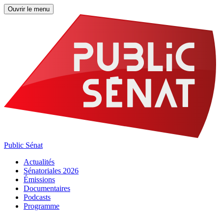
Ouvrir le menu
Public Sénat
Actualités
Sénatoriales 2026
Émissions
Documentaires
Podcasts
Programme