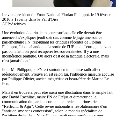
Le vice-président du Front National Florian Philippot, le 19 février
2016 à Taverny dans le Val-d'Oise
AFP/Archives
Une évolution doctrinale majeure sur laquelle elle devrait être
amenée à s'expliquer jeudi soir car, comme le juge une source
parlementaire FN, rejoignant les critiques récentes de Florian
Philippot, "si on abandonne la sortie de l'UE et de l'euro, je ne vois
pas comment on peut récupérer les souverainetés. Il y a une
incohérence pratique. Ou alors c'est de la tactique électorale, mais
c'est jamais bon."
Pour M. Philippot, le FN est surtout en train de se radicaliser
idéologiquement. Preuve en est selon lui, l'influence majeure acquise
par Philippe Olivier, ancien mégrétiste et beau-frère de Marine Le
Pen.
Mais il en trouvera peut-être aussi une illustration dans le simple fait
que David Rachline, maire FN de Fréjus et directeur de la
communication du parti, accorde un entretien au trimestriel
"Réfléchir & Agir". Cette revue nationaliste-révolutionnaire d'un
"antisionisme sans concession", selon le mot du spécialiste de
l'extrême droite Jean-Yves Camus, avait pour précédentes unes un