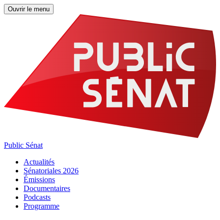
Ouvrir le menu
Public Sénat
Actualités
Sénatoriales 2026
Émissions
Documentaires
Podcasts
Programme