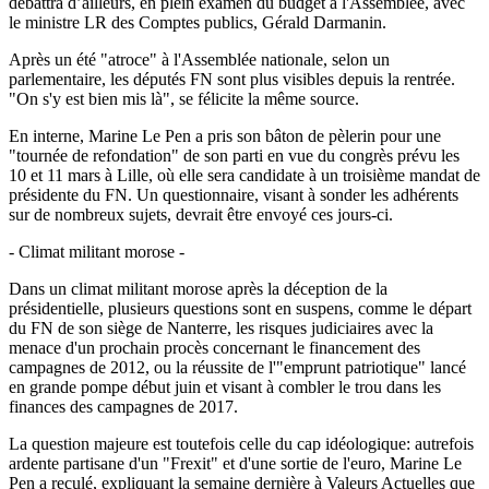
débattra d’ailleurs, en plein examen du budget à l'Assemblée, avec
le ministre LR des Comptes publics, Gérald Darmanin.
Après un été "atroce" à l'Assemblée nationale, selon un
parlementaire, les députés FN sont plus visibles depuis la rentrée.
"On s'y est bien mis là", se félicite la même source.
En interne, Marine Le Pen a pris son bâton de pèlerin pour une
"tournée de refondation" de son parti en vue du congrès prévu les
10 et 11 mars à Lille, où elle sera candidate à un troisième mandat de
présidente du FN. Un questionnaire, visant à sonder les adhérents
sur de nombreux sujets, devrait être envoyé ces jours-ci.
- Climat militant morose -
Dans un climat militant morose après la déception de la
présidentielle, plusieurs questions sont en suspens, comme le départ
du FN de son siège de Nanterre, les risques judiciaires avec la
menace d'un prochain procès concernant le financement des
campagnes de 2012, ou la réussite de l'"emprunt patriotique" lancé
en grande pompe début juin et visant à combler le trou dans les
finances des campagnes de 2017.
La question majeure est toutefois celle du cap idéologique: autrefois
ardente partisane d'un "Frexit" et d'une sortie de l'euro, Marine Le
Pen a reculé, expliquant la semaine dernière à Valeurs Actuelles que