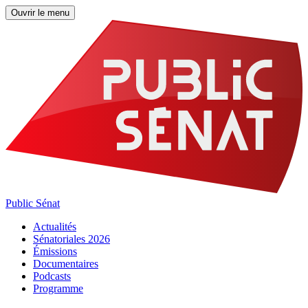
Ouvrir le menu
Public Sénat
Actualités
Sénatoriales 2026
Émissions
Documentaires
Podcasts
Programme