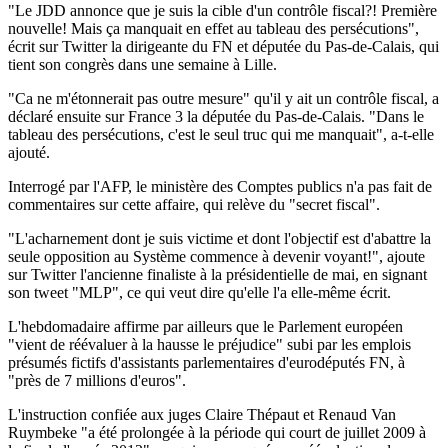
"Le JDD annonce que je suis la cible d'un contrôle fiscal?! Première
nouvelle! Mais ça manquait en effet au tableau des persécutions",
écrit sur Twitter la dirigeante du FN et députée du Pas-de-Calais, qui
tient son congrès dans une semaine à Lille.
"Ca ne m'étonnerait pas outre mesure" qu'il y ait un contrôle fiscal, a
déclaré ensuite sur France 3 la députée du Pas-de-Calais. "Dans le
tableau des persécutions, c'est le seul truc qui me manquait", a-t-elle
ajouté.
Interrogé par l'AFP, le ministère des Comptes publics n'a pas fait de
commentaires sur cette affaire, qui relève du "secret fiscal".
"L'acharnement dont je suis victime et dont l'objectif est d'abattre la
seule opposition au Système commence à devenir voyant!", ajoute
sur Twitter l'ancienne finaliste à la présidentielle de mai, en signant
son tweet "MLP", ce qui veut dire qu'elle l'a elle-même écrit.
L'hebdomadaire affirme par ailleurs que le Parlement européen
"vient de réévaluer à la hausse le préjudice" subi par les emplois
présumés fictifs d'assistants parlementaires d'eurodéputés FN, à
"près de 7 millions d'euros".
L'instruction confiée aux juges Claire Thépaut et Renaud Van
Ruymbeke "a été prolongée à la période qui court de juillet 2009 à