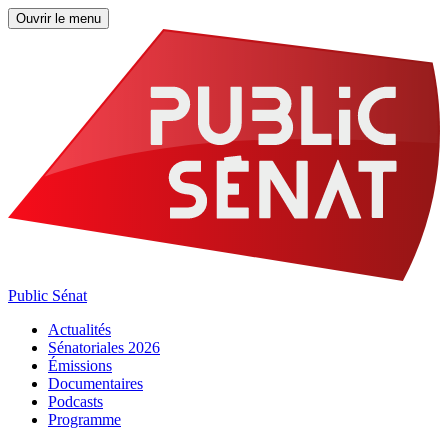
Ouvrir le menu
Public Sénat
Actualités
Sénatoriales 2026
Émissions
Documentaires
Podcasts
Programme