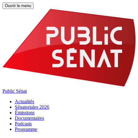
Ouvrir le menu
Public Sénat
Actualités
Sénatoriales 2026
Émissions
Documentaires
Podcasts
Programme