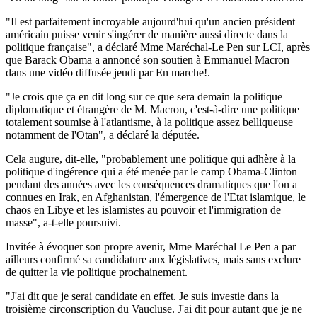
"Il est parfaitement incroyable aujourd'hui qu'un ancien président
américain puisse venir s'ingérer de manière aussi directe dans la
politique française", a déclaré Mme Maréchal-Le Pen sur LCI, après
que Barack Obama a annoncé son soutien à Emmanuel Macron
dans une vidéo diffusée jeudi par En marche!.
"Je crois que ça en dit long sur ce que sera demain la politique
diplomatique et étrangère de M. Macron, c'est-à-dire une politique
totalement soumise à l'atlantisme, à la politique assez belliqueuse
notamment de l'Otan", a déclaré la députée.
Cela augure, dit-elle, "probablement une politique qui adhère à la
politique d'ingérence qui a été menée par le camp Obama-Clinton
pendant des années avec les conséquences dramatiques que l'on a
connues en Irak, en Afghanistan, l'émergence de l'Etat islamique, le
chaos en Libye et les islamistes au pouvoir et l'immigration de
masse", a-t-elle poursuivi.
Invitée à évoquer son propre avenir, Mme Maréchal Le Pen a par
ailleurs confirmé sa candidature aux législatives, mais sans exclure
de quitter la vie politique prochainement.
"J'ai dit que je serai candidate en effet. Je suis investie dans la
troisième circonscription du Vaucluse. J'ai dit pour autant que je ne