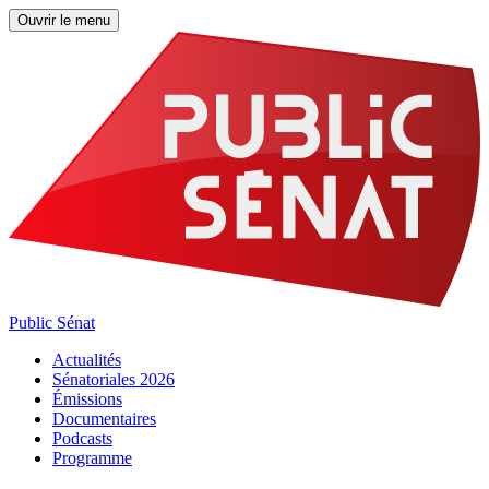
Ouvrir le menu
Public Sénat
Actualités
Sénatoriales 2026
Émissions
Documentaires
Podcasts
Programme