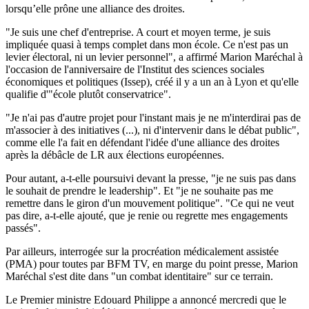
lorsqu’elle prône une alliance des droites.
"Je suis une chef d'entreprise. A court et moyen terme, je suis
impliquée quasi à temps complet dans mon école. Ce n'est pas un
levier électoral, ni un levier personnel", a affirmé Marion Maréchal à
l'occasion de l'anniversaire de l'Institut des sciences sociales
économiques et politiques (Issep), créé il y a un an à Lyon et qu'elle
qualifie d'"école plutôt conservatrice".
"Je n'ai pas d'autre projet pour l'instant mais je ne m'interdirai pas de
m'associer à des initiatives (...), ni d'intervenir dans le débat public",
comme elle l'a fait en défendant l'idée d'une alliance des droites
après la débâcle de LR aux élections européennes.
Pour autant, a-t-elle poursuivi devant la presse, "je ne suis pas dans
le souhait de prendre le leadership". Et "je ne souhaite pas me
remettre dans le giron d'un mouvement politique". "Ce qui ne veut
pas dire, a-t-elle ajouté, que je renie ou regrette mes engagements
passés".
Par ailleurs, interrogée sur la procréation médicalement assistée
(PMA) pour toutes par BFM TV, en marge du point presse, Marion
Maréchal s'est dite dans "un combat identitaire" sur ce terrain.
Le Premier ministre Edouard Philippe a annoncé mercredi que le