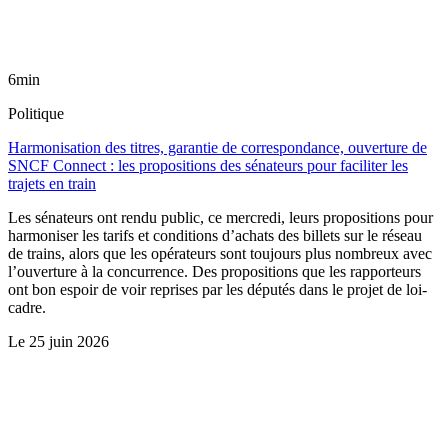
6min
Politique
Harmonisation des titres, garantie de correspondance, ouverture de
SNCF Connect : les propositions des sénateurs pour faciliter les
trajets en train
Les sénateurs ont rendu public, ce mercredi, leurs propositions pour
harmoniser les tarifs et conditions d’achats des billets sur le réseau
de trains, alors que les opérateurs sont toujours plus nombreux avec
l’ouverture à la concurrence. Des propositions que les rapporteurs
ont bon espoir de voir reprises par les députés dans le projet de loi-
cadre.
Le
25 juin 2026