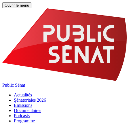
Ouvrir le menu
Public Sénat
Actualités
Sénatoriales 2026
Émissions
Documentaires
Podcasts
Programme