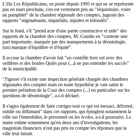
L'élu Les Républicains, en poste depuis 1995 et qui ne se représente
pas en mars prochain, s'en est vertement pris au "réquisitoire, voire
au pamphlet" de la chambre régionale des comptes, jugeant des
rapports "stigmatisants, imparfaits, injustes et infondés".
Sur le fond, s'il "prend acte d'une partie constructive et utile" des
rapports de la chambre des comptes, M. Gaudin en "conteste une
part importante, marquée par des manquements à la déontologie,
(un) manque d'équilibre et d'équité".
Il accuse la chambre d'avoir fait "un contrôle hors sol avec des
oeillères et des boules Quiès pour (...à ne pas entendre les succès"
de la municipalité.
"J'ignore s'il existe une inspection générale chargée des chambres
régionales des comptes mais en toute hypothèse je vais saisir le
premier président de la Cour des comptes (...) en particulier sur les
questions de déontologie", a-t-il déclaré.
Il s'agira également de faire corriger tout ce qui est inexact, déformé,
oublié ou diffamant" dans ces rapports, qui épinglent notamment la
ville sur l'immobilier, le personnel ou les écoles, a-t-il poursuivi. Le
maire estime notamment qu'en deux ans d'investigations, les
magistrats financiers n'ont pas pris en compte les réponses que la
ville leur faisait.