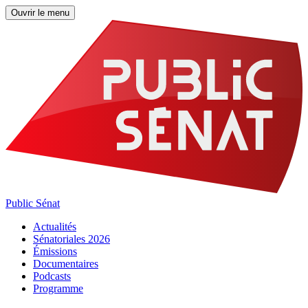
Ouvrir le menu
Public Sénat
Actualités
Sénatoriales 2026
Émissions
Documentaires
Podcasts
Programme