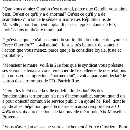
"Que vous aimiez Gaudin c'est normal, parce que Gaudin vous aime
bien. Qu'est ce qu'il y a d'anormal? Qu'est ce qu'il y a de
scandaleux?" a lancé le sénateur-maire Les Républicains de
Marseille, abondamment applaudi par les représentants de FO,
invités dans un théâtre municipal.
"Qu'est-ce que je n'ai pas entendu sur le rôle du maire et du syndicat
Force Ouvrière?", a-t-il ajouté. "Je suis très heureux de soutenir
l'action que vous menez, parce que je la considère loyale, juste et
profitable".
"Monsieur le maire, voilà la 21e fois que le syndicat vous présente
ses vœux. Je tenais à vous remercier de l'excellence de nos relations
(...) nous vous apprécions énormément", avait auparavant déclaré le
patron des territoriaux de FO, Patrick Rué.
"Gérer les intérêts de la ville et défendre les intérêts des
fonctionnaires territoriaux n'a rien d'incompatible, surtout quand on
a pour objectif commun le service public", a ajouté M. Rué, dont le
syndicat est hégémonique à la mairie et a aussi remporté en 2016
45% des voix aux élections de la nouvelle métropole Aix-Marseille-
Provence.
"Vous n'avez jamais caché votre attachement à Force Ouvrière. Pour