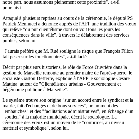
notre part, nous assumons pleinement cette proximité", a-t-il
poursuivi.
Attaqué à plusieurs reprises au cours de la cérémonie, le député PS
Patrick Mennucci a dénoncé auprès de l'AFP une tradition des vœux
qui relève "du pur clientélisme dont on voit tous les jours les
conséquences dans la ville", à travers le délabrement des services
publics, selon lui.
"J'aurais préféré que M. Rué souligne le risque que François Fillon
fait peser sur les fonctionnaires", a-t-il taclé.
Décrit par plusieurs historiens, le rôle de Force Ouvrière dans la
gestion de Marseille remonte au premier maire de l'après-guerre, le
socialiste Gaston Defferre, explique à l'AFP le sociologue Cesare
Mattina, auteur de "Clientélismes urbains - Gouvernement et
hégémonie politique à Marseille".
Le système trouve son origine "sur un accord entre le syndicat et la
mairie, fait d'échanges et de bons services", notamment des
"embauches" et des "facilitations administratives", en échange d'un
"soutien" à la majorité municipale, décrit le sociologue. La
cérémonie des vœux est un moyen de le "confirmer, au niveau
matériel et symbolique", selon lui.