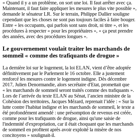
« Quand il y a un problème, on sort une loi. Il faut arrêter avec ça.
Maintenant, il faut faire appliquer les mesures le plus vite possible »,
demande le sénateur LR. Sur le terrain, Philippe Dallier souligne
cependant que les choses ne sont pas toujours faciles à faire bouger.
Entre « les occupants, qui parfois sont sans droit, ni titre », et les
procédures à respecter « pour les propriétaires », « ça peut prendre
des années, avec des procédures longues ».
Le gouvernement voulait traiter les marchands de
sommeil « comme des trafiquants de drogue »
La dernière loi sur le logement, la loi ELAN, vient d’être adoptée
définitivement par le Parlement le 16 octobre. Elle a justement
renforcé les mesures contre le logement indigne. Dès décembre
2017, Julien Denormandie, alors secrétaire d'Etat,
promettait
que
« les marchands de sommeil seront traités comme des trafiquants ».
Lors de l’arrivée du texte ELAN au Sénat, l’ancien ministre de la
Cohésion des territoires, Jacques Mézard, reprenait l’idée : « Sur la
lutte contre l'habitat indigne et les marchands de sommeil, le texte a
été profondément amendé : une présomption de revenus est créée,
comme pour les trafiquants de drogue, ainsi qu'une saisie de
l'indemnité d'expropriation, car il était choquant que les marchands
de sommeil en profitent après avoir exploité la misère de nos
concitoyens » soulignait-il.