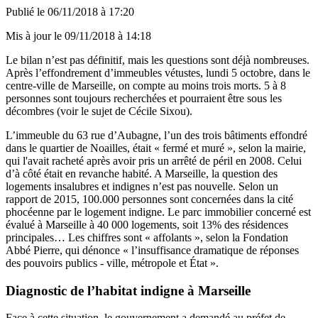
Publié le
06/11/2018 à 17:20
Mis à jour le
09/11/2018 à 14:18
Le bilan n’est pas définitif, mais les questions sont déjà nombreuses.
Après l’effondrement d’immeubles vétustes, lundi 5 octobre, dans le
centre-ville de Marseille, on compte au moins trois morts. 5 à 8
personnes sont toujours recherchées et pourraient être sous les
décombres (voir le sujet de Cécile Sixou).
L’immeuble du 63 rue d’Aubagne, l’un des trois bâtiments effondré
dans le quartier de Noailles, était « fermé et muré », selon la mairie,
qui l'avait racheté après avoir pris un arrêté de péril en 2008. Celui
d’à côté était en revanche habité. A Marseille, la question des
logements insalubres et indignes n’est pas nouvelle. Selon un
rapport de 2015, 100.000 personnes sont concernées dans la cité
phocéenne par le logement indigne. Le parc immobilier concerné est
évalué à Marseille à 40 000 logements, soit 13% des résidences
principales… Les chiffres sont « affolants », selon la Fondation
Abbé Pierre, qui dénonce « l’insuffisance dramatique de réponses
des pouvoirs publics - ville, métropole et État ».
Diagnostic de l’habitat indigne à Marseille
Face à cette situation, le gouvernement a demandé au préfet de