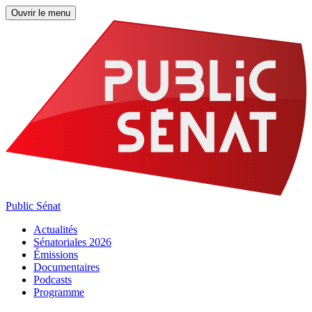
Ouvrir le menu
Public Sénat
Actualités
Sénatoriales 2026
Émissions
Documentaires
Podcasts
Programme