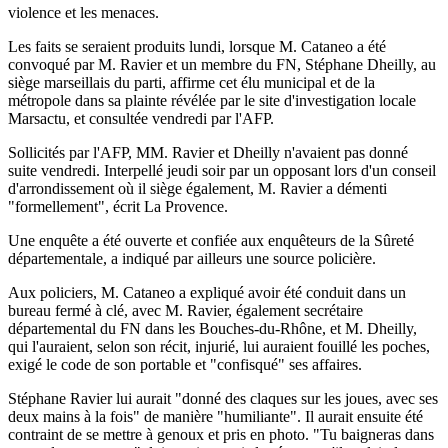
violence et les menaces.
Les faits se seraient produits lundi, lorsque M. Cataneo a été
convoqué par M. Ravier et un membre du FN, Stéphane Dheilly, au
siège marseillais du parti, affirme cet élu municipal et de la
métropole dans sa plainte révélée par le site d'investigation locale
Marsactu, et consultée vendredi par l'AFP.
Sollicités par l'AFP, MM. Ravier et Dheilly n'avaient pas donné
suite vendredi. Interpellé jeudi soir par un opposant lors d'un conseil
d'arrondissement où il siège également, M. Ravier a démenti
"formellement", écrit La Provence.
Une enquête a été ouverte et confiée aux enquêteurs de la Sûreté
départementale, a indiqué par ailleurs une source policière.
Aux policiers, M. Cataneo a expliqué avoir été conduit dans un
bureau fermé à clé, avec M. Ravier, également secrétaire
départemental du FN dans les Bouches-du-Rhône, et M. Dheilly,
qui l'auraient, selon son récit, injurié, lui auraient fouillé les poches,
exigé le code de son portable et "confisqué" ses affaires.
Stéphane Ravier lui aurait "donné des claques sur les joues, avec ses
deux mains à la fois" de manière "humiliante". Il aurait ensuite été
contraint de se mettre à genoux et pris en photo. "Tu baigneras dans