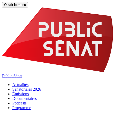
Ouvrir le menu
Public Sénat
Actualités
Sénatoriales 2026
Émissions
Documentaires
Podcasts
Programme