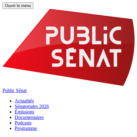
Ouvrir le menu
Public Sénat
Actualités
Sénatoriales 2026
Émissions
Documentaires
Podcasts
Programme