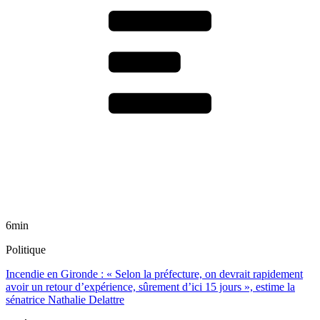
6min
Politique
Incendie en Gironde : « Selon la préfecture, on devrait rapidement
avoir un retour d’expérience, sûrement d’ici 15 jours », estime la
sénatrice Nathalie Delattre