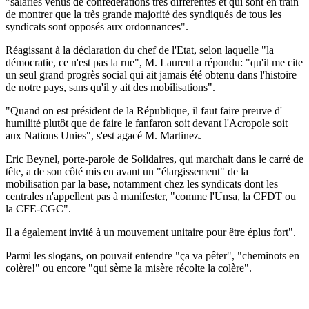
"salariés venus de confédérations très différentes et qui sont en train
de montrer que la très grande majorité des syndiqués de tous les
syndicats sont opposés aux ordonnances".
Réagissant à la déclaration du chef de l'Etat, selon laquelle "la
démocratie, ce n'est pas la rue", M. Laurent a répondu: "qu'il me cite
un seul grand progrès social qui ait jamais été obtenu dans l'histoire
de notre pays, sans qu'il y ait des mobilisations".
"Quand on est président de la République, il faut faire preuve d'
humilité plutôt que de faire le fanfaron soit devant l'Acropole soit
aux Nations Unies", s'est agacé M. Martinez.
Eric Beynel, porte-parole de Solidaires, qui marchait dans le carré de
tête, a de son côté mis en avant un "élargissement" de la
mobilisation par la base, notamment chez les syndicats dont les
centrales n'appellent pas à manifester, "comme l'Unsa, la CFDT ou
la CFE-CGC".
Il a également invité à un mouvement unitaire pour être éplus fort".
Parmi les slogans, on pouvait entendre "ça va pêter", "cheminots en
colère!" ou encore "qui sème la misère récolte la colère".