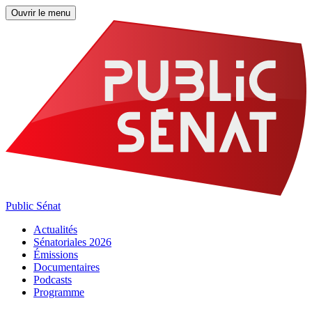
Ouvrir le menu
Public Sénat
Actualités
Sénatoriales 2026
Émissions
Documentaires
Podcasts
Programme