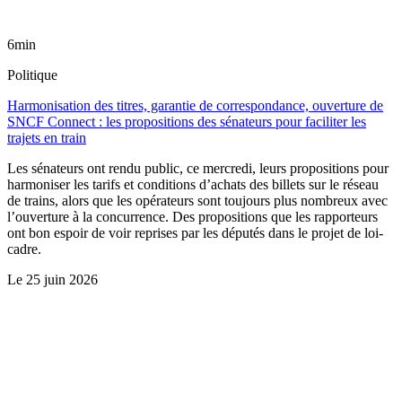
6min
Politique
Harmonisation des titres, garantie de correspondance, ouverture de
SNCF Connect : les propositions des sénateurs pour faciliter les
trajets en train
Les sénateurs ont rendu public, ce mercredi, leurs propositions pour
harmoniser les tarifs et conditions d’achats des billets sur le réseau
de trains, alors que les opérateurs sont toujours plus nombreux avec
l’ouverture à la concurrence. Des propositions que les rapporteurs
ont bon espoir de voir reprises par les députés dans le projet de loi-
cadre.
Le
25 juin 2026