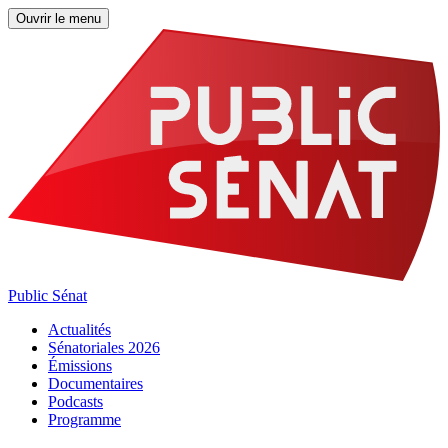
Ouvrir le menu
Public Sénat
Actualités
Sénatoriales 2026
Émissions
Documentaires
Podcasts
Programme