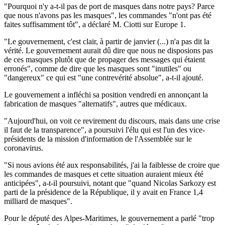
"Pourquoi n'y a-t-il pas de port de masques dans notre pays? Parce
que nous n'avons pas les masques", les commandes "n'ont pas été
faites suffisamment tôt", a déclaré M. Ciotti sur Europe 1.
"Le gouvernement, c'est clair, à partir de janvier (...) n'a pas dit la
vérité. Le gouvernement aurait dû dire que nous ne disposions pas
de ces masques plutôt que de propager des messages qui étaient
erronés", comme de dire que les masques sont "inutiles" ou
"dangereux" ce qui est "une contrevérité absolue", a-t-il ajouté.
Le gouvernement a infléchi sa position vendredi en annonçant la
fabrication de masques "alternatifs", autres que médicaux.
"Aujourd'hui, on voit ce revirement du discours, mais dans une crise
il faut de la transparence", a poursuivi l'élu qui est l'un des vice-
présidents de la mission d'information de l'Assemblée sur le
coronavirus.
"Si nous avions été aux responsabilités, j'ai la faiblesse de croire que
les commandes de masques et cette situation auraient mieux été
anticipées", a-t-il poursuivi, notant que "quand Nicolas Sarkozy est
parti de la présidence de la République, il y avait en France 1,4
milliard de masques".
Pour le député des Alpes-Maritimes, le gouvernement a parlé "trop