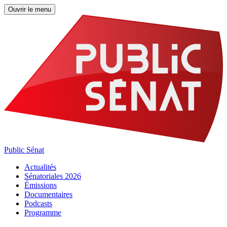
Ouvrir le menu
Public Sénat
Actualités
Sénatoriales 2026
Émissions
Documentaires
Podcasts
Programme