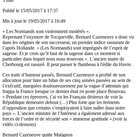
3 min
Publié le
15/05/2017 à 17:37
Mis à jour le
19/05/2017 à 16:49
« Les Normands sont violemment modérés ».
Reprenant l’oxymore de Tocqueville, Bernard Cazeneuve a donc vu
dans les origines de son successeur, un premier indice rassurant de
l’après Hollande. « (Les Normands) sont imprégnés de l’esprit de
sagesse. Et je crois qu’il faut de la sagesse dans ce moment si
particulier dans lequel nous nous trouvons ». L’ancien maire de
Cherbourg est rassuré. Il peut passer le flambeau à l'édile du Havre.
Ces traits d’humour passés, Bernard Cazeneuve a profité de son
allocution pour faire un bilan de ses cinq années passées au sein de
l’exécutif, marquées douloureusement par la vague d’attentats qui
frappa la France lorsque ce dernier était en poste place Beauvau.
« Pendant ces épreuves, j’ai vu les Français désireux de voir la
République demeurer debout (…) Plus forte que les ferments
d’opposition que certains s’employaient à faire naître dans notre
pays ». L’ancien ministre de l’Intérieur a également adressé aux
forces de l’ordre et de sécurité son « immense gratitude ».(voir la
vidéo ci-dessous)
Bernard Cazeneuve quitte Matignon