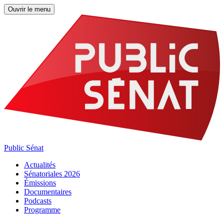
Ouvrir le menu
Public Sénat
Actualités
Sénatoriales 2026
Émissions
Documentaires
Podcasts
Programme