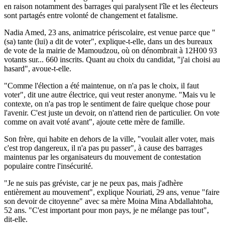
en raison notamment des barrages qui paralysent l'île et les électeurs
sont partagés entre volonté de changement et fatalisme.
Nadia Amed, 23 ans, animatrice périscolaire, est venue parce que "
(sa) tante (lui) a dit de voter", explique-t-elle, dans un des bureaux
de vote de la mairie de Mamoudzou, où on dénombrait à 12H00 93
votants sur... 660 inscrits. Quant au choix du candidat, "j'ai choisi au
hasard", avoue-t-elle.
"Comme l'élection a été maintenue, on n'a pas le choix, il faut
voter", dit une autre électrice, qui veut rester anonyme. "Mais vu le
contexte, on n'a pas trop le sentiment de faire quelque chose pour
l'avenir. C'est juste un devoir, on n'attend rien de particulier. On vote
comme on avait voté avant", ajoute cette mère de famille.
Son frère, qui habite en dehors de la ville, "voulait aller voter, mais
c'est trop dangereux, il n'a pas pu passer", à cause des barrages
maintenus par les organisateurs du mouvement de contestation
populaire contre l'insécurité.
"Je ne suis pas gréviste, car je ne peux pas, mais j'adhère
entièrement au mouvement", explique Nouriati, 29 ans, venue "faire
son devoir de citoyenne" avec sa mère Moina Mina Abdallahtoha,
52 ans. "C'est important pour mon pays, je ne mélange pas tout",
dit-elle.