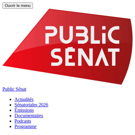
Ouvrir le menu
Public Sénat
Actualités
Sénatoriales 2026
Émissions
Documentaires
Podcasts
Programme