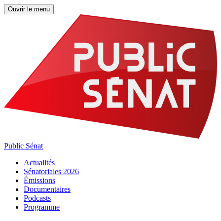
Ouvrir le menu
Public Sénat
Actualités
Sénatoriales 2026
Émissions
Documentaires
Podcasts
Programme