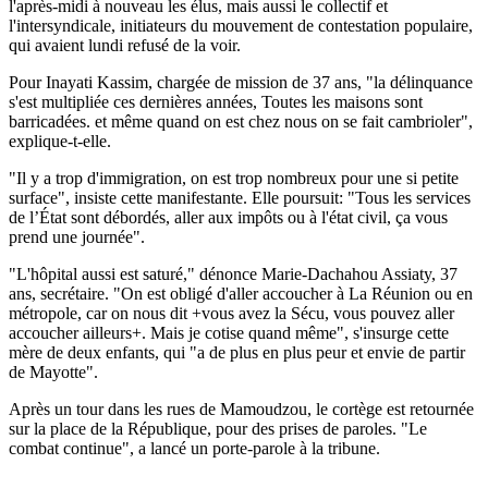
l'après-midi à nouveau les élus, mais aussi le collectif et
l'intersyndicale, initiateurs du mouvement de contestation populaire,
qui avaient lundi refusé de la voir.
Pour Inayati Kassim, chargée de mission de 37 ans, "la délinquance
s'est multipliée ces dernières années, Toutes les maisons sont
barricadées. et même quand on est chez nous on se fait cambrioler",
explique-t-elle.
"Il y a trop d'immigration, on est trop nombreux pour une si petite
surface", insiste cette manifestante. Elle poursuit: "Tous les services
de l’État sont débordés, aller aux impôts ou à l'état civil, ça vous
prend une journée".
"L'hôpital aussi est saturé," dénonce Marie-Dachahou Assiaty, 37
ans, secrétaire. "On est obligé d'aller accoucher à La Réunion ou en
métropole, car on nous dit +vous avez la Sécu, vous pouvez aller
accoucher ailleurs+. Mais je cotise quand même", s'insurge cette
mère de deux enfants, qui "a de plus en plus peur et envie de partir
de Mayotte".
Après un tour dans les rues de Mamoudzou, le cortège est retournée
sur la place de la République, pour des prises de paroles. "Le
combat continue", a lancé un porte-parole à la tribune.