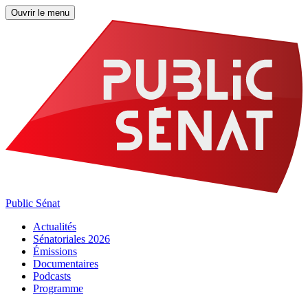
Ouvrir le menu
Public Sénat
Actualités
Sénatoriales 2026
Émissions
Documentaires
Podcasts
Programme