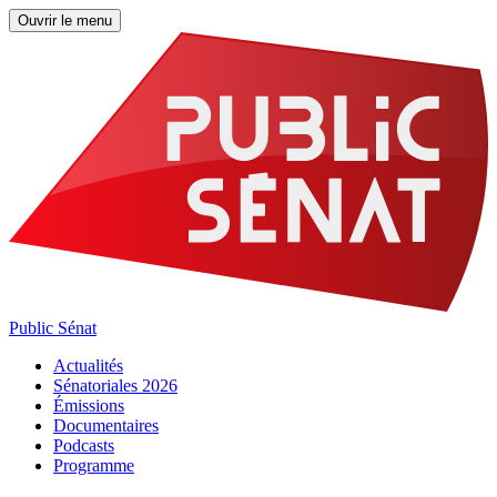
Ouvrir le menu
Public Sénat
Actualités
Sénatoriales 2026
Émissions
Documentaires
Podcasts
Programme