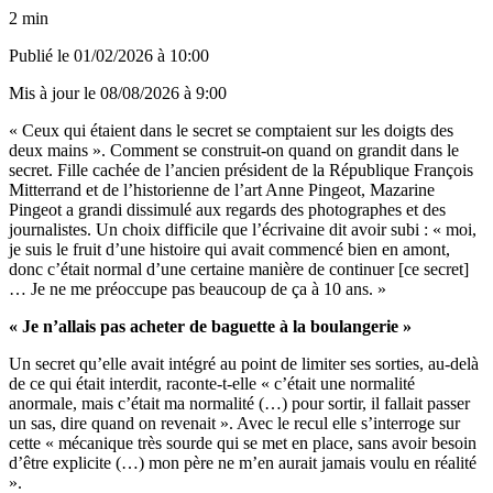
2 min
Publié le
01/02/2026 à 10:00
Mis à jour le
08/08/2026 à 9:00
« Ceux qui étaient dans le secret se comptaient sur les doigts des
deux mains ». Comment se construit-on quand on grandit dans le
secret. Fille cachée de l’ancien président de la République François
Mitterrand et de l’historienne de l’art Anne Pingeot, Mazarine
Pingeot a grandi dissimulé aux regards des photographes et des
journalistes. Un choix difficile que l’écrivaine dit avoir subi : « moi,
je suis le fruit d’une histoire qui avait commencé bien en amont,
donc c’était normal d’une certaine manière de continuer [ce secret]
… Je ne me préoccupe pas beaucoup de ça à 10 ans. »
« Je n’allais pas acheter de baguette à la boulangerie »
Un secret qu’elle avait intégré au point de limiter ses sorties, au-delà
de ce qui était interdit, raconte-t-elle « c’était une normalité
anormale, mais c’était ma normalité (…) pour sortir, il fallait passer
un sas, dire quand on revenait ». Avec le recul elle s’interroge sur
cette « mécanique très sourde qui se met en place, sans avoir besoin
d’être explicite (…) mon père ne m’en aurait jamais voulu en réalité
».