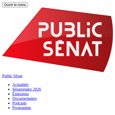
Ouvrir le menu
Public Sénat
Actualités
Sénatoriales 2026
Émissions
Documentaires
Podcasts
Programme