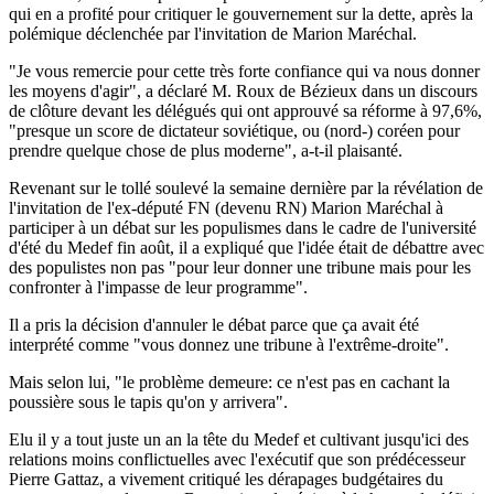
qui en a profité pour critiquer le gouvernement sur la dette, après la
polémique déclenchée par l'invitation de Marion Maréchal.
"Je vous remercie pour cette très forte confiance qui va nous donner
les moyens d'agir", a déclaré M. Roux de Bézieux dans un discours
de clôture devant les délégués qui ont approuvé sa réforme à 97,6%,
"presque un score de dictateur soviétique, ou (nord-) coréen pour
prendre quelque chose de plus moderne", a-t-il plaisanté.
Revenant sur le tollé soulevé la semaine dernière par la révélation de
l'invitation de l'ex-député FN (devenu RN) Marion Maréchal à
participer à un débat sur les populismes dans le cadre de l'université
d'été du Medef fin août, il a expliqué que l'idée était de débattre avec
des populistes non pas "pour leur donner une tribune mais pour les
confronter à l'impasse de leur programme".
Il a pris la décision d'annuler le débat parce que ça avait été
interprété comme "vous donnez une tribune à l'extrême-droite".
Mais selon lui, "le problème demeure: ce n'est pas en cachant la
poussière sous le tapis qu'on y arrivera".
Elu il y a tout juste un an la tête du Medef et cultivant jusqu'ici des
relations moins conflictuelles avec l'exécutif que son prédécesseur
Pierre Gattaz, a vivement critiqué les dérapages budgétaires du