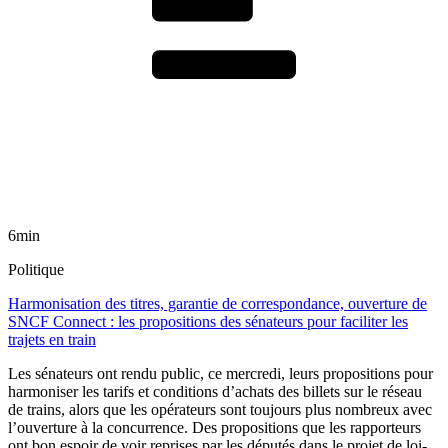
6min
Politique
Harmonisation des titres, garantie de correspondance, ouverture de
SNCF Connect : les propositions des sénateurs pour faciliter les
trajets en train
Les sénateurs ont rendu public, ce mercredi, leurs propositions pour
harmoniser les tarifs et conditions d’achats des billets sur le réseau
de trains, alors que les opérateurs sont toujours plus nombreux avec
l’ouverture à la concurrence. Des propositions que les rapporteurs
ont bon espoir de voir reprises par les députés dans le projet de loi-