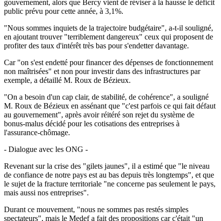
gouvernement, alors que Bercy vient de réviser à la hausse le déficit
public prévu pour cette année, à 3,1%.
"Nous sommes inquiets de la trajectoire budgétaire", a-t-il souligné,
en ajoutant trouver "terriblement dangereux" ceux qui proposent de
profiter des taux d'intérêt très bas pour s'endetter davantage.
Car "on s'est endetté pour financer des dépenses de fonctionnement
non maîtrisées" et non pour investir dans des infrastructures par
exemple, a détaillé M. Roux de Bézieux.
"On a besoin d'un cap clair, de stabilité, de cohérence", a souligné
M. Roux de Bézieux en assénant que "c'est parfois ce qui fait défaut
au gouvernement", après avoir réitéré son rejet du système de
bonus-malus décidé pour les cotisations des entreprises à
l'assurance-chômage.
- Dialogue avec les ONG -
Revenant sur la crise des "gilets jaunes", il a estimé que "le niveau
de confiance de notre pays est au bas depuis très longtemps", et que
le sujet de la fracture territoriale "ne concerne pas seulement le pays,
mais aussi nos entreprises".
Durant ce mouvement, "nous ne sommes pas restés simples
spectateurs", mais le Medef a fait des propositions car c'était "un