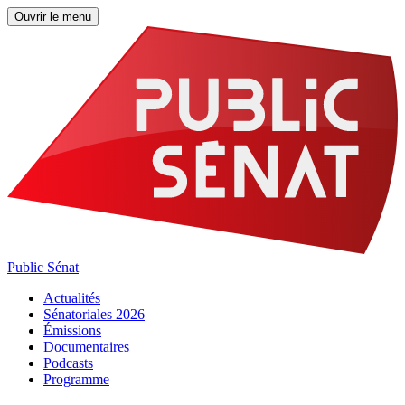
Ouvrir le menu
Public Sénat
Actualités
Sénatoriales 2026
Émissions
Documentaires
Podcasts
Programme