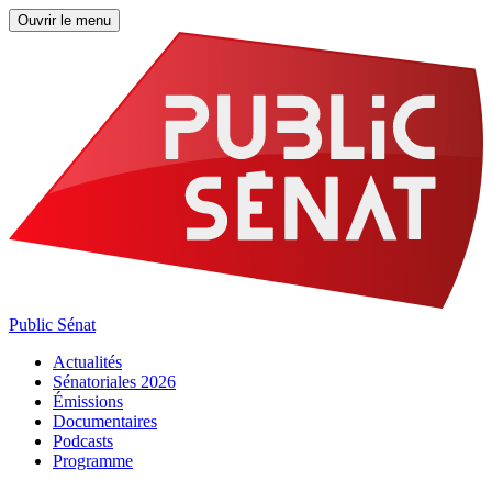
Ouvrir le menu
Public Sénat
Actualités
Sénatoriales 2026
Émissions
Documentaires
Podcasts
Programme