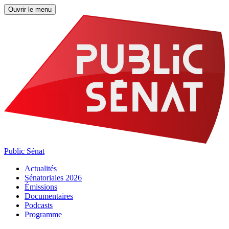
Ouvrir le menu
Public Sénat
Actualités
Sénatoriales 2026
Émissions
Documentaires
Podcasts
Programme