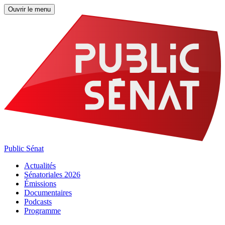
Ouvrir le menu
Public Sénat
Actualités
Sénatoriales 2026
Émissions
Documentaires
Podcasts
Programme