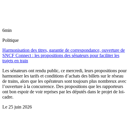
6min
Politique
Harmonisation des titres, garantie de correspondance, ouverture de
SNCF Connect : les propositions des sénateurs pour faciliter les
trajets en train
Les sénateurs ont rendu public, ce mercredi, leurs propositions pour
harmoniser les tarifs et conditions d’achats des billets sur le réseau
de trains, alors que les opérateurs sont toujours plus nombreux avec
l’ouverture à la concurrence. Des propositions que les rapporteurs
ont bon espoir de voir reprises par les députés dans le projet de loi-
cadre.
Le
25 juin 2026