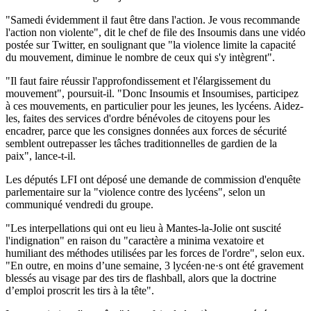
"Samedi évidemment il faut être dans l'action. Je vous recommande
l'action non violente", dit le chef de file des Insoumis dans une vidéo
postée sur Twitter, en soulignant que "la violence limite la capacité
du mouvement, diminue le nombre de ceux qui s'y intègrent".
"Il faut faire réussir l'approfondissement et l'élargissement du
mouvement", poursuit-il. "Donc Insoumis et Insoumises, participez
à ces mouvements, en particulier pour les jeunes, les lycéens. Aidez-
les, faites des services d'ordre bénévoles de citoyens pour les
encadrer, parce que les consignes données aux forces de sécurité
semblent outrepasser les tâches traditionnelles de gardien de la
paix", lance-t-il.
Les députés LFI ont déposé une demande de commission d'enquête
parlementaire sur la "violence contre des lycéens", selon un
communiqué vendredi du groupe.
"Les interpellations qui ont eu lieu à Mantes-la-Jolie ont suscité
l'indignation" en raison du "caractère a minima vexatoire et
humiliant des méthodes utilisées par les forces de l'ordre", selon eux.
"En outre, en moins d’une semaine, 3 lycéen·ne·s ont été gravement
blessés au visage par des tirs de flashball, alors que la doctrine
d’emploi proscrit les tirs à la tête".