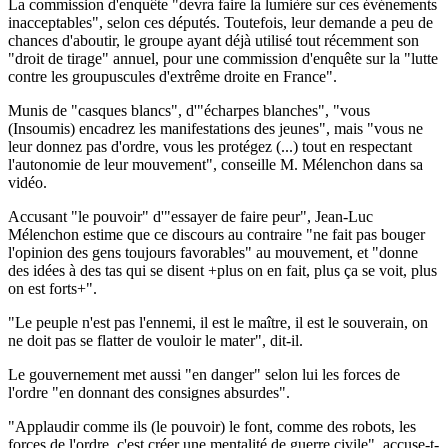
La commission d'enquête "devra faire la lumière sur ces événements
inacceptables", selon ces députés. Toutefois, leur demande a peu de
chances d'aboutir, le groupe ayant déjà utilisé tout récemment son
"droit de tirage" annuel, pour une commission d'enquête sur la "lutte
contre les groupuscules d'extrême droite en France".
Munis de "casques blancs", d'"écharpes blanches", "vous
(Insoumis) encadrez les manifestations des jeunes", mais "vous ne
leur donnez pas d'ordre, vous les protégez (...) tout en respectant
l'autonomie de leur mouvement", conseille M. Mélenchon dans sa
vidéo.
Accusant "le pouvoir" d'"essayer de faire peur", Jean-Luc
Mélenchon estime que ce discours au contraire "ne fait pas bouger
l'opinion des gens toujours favorables" au mouvement, et "donne
des idées à des tas qui se disent +plus on en fait, plus ça se voit, plus
on est forts+".
"Le peuple n'est pas l'ennemi, il est le maître, il est le souverain, on
ne doit pas se flatter de vouloir le mater", dit-il.
Le gouvernement met aussi "en danger" selon lui les forces de
l'ordre "en donnant des consignes absurdes".
"Applaudir comme ils (le pouvoir) le font, comme des robots, les
forces de l'ordre, c'est créer une mentalité de guerre civile", accuse-t-