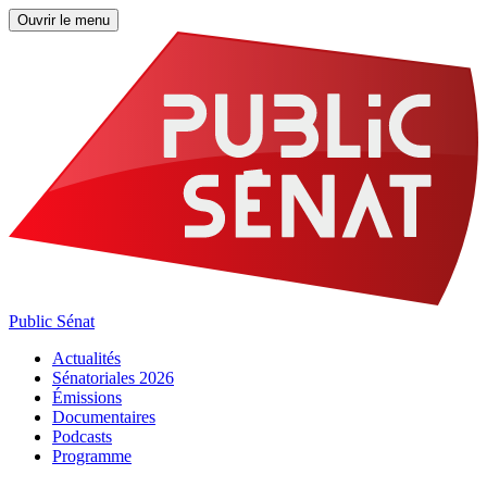
Ouvrir le menu
Public Sénat
Actualités
Sénatoriales 2026
Émissions
Documentaires
Podcasts
Programme