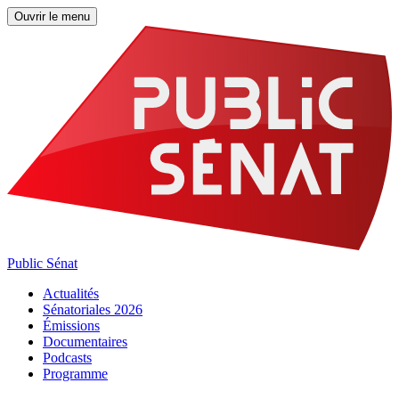
Ouvrir le menu
Public Sénat
Actualités
Sénatoriales 2026
Émissions
Documentaires
Podcasts
Programme