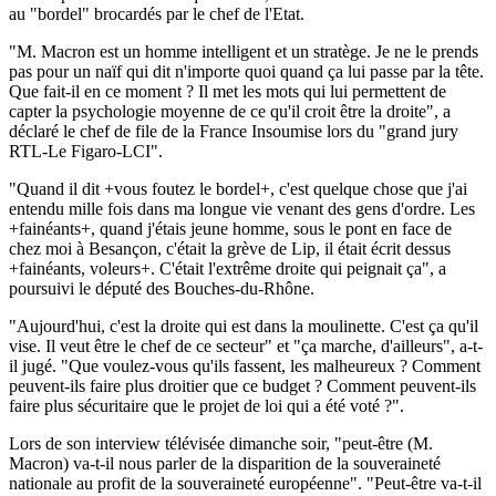
au "bordel" brocardés par le chef de l'Etat.
"M. Macron est un homme intelligent et un stratège. Je ne le prends
pas pour un naïf qui dit n'importe quoi quand ça lui passe par la tête.
Que fait-il en ce moment ? Il met les mots qui lui permettent de
capter la psychologie moyenne de ce qu'il croit être la droite", a
déclaré le chef de file de la France Insoumise lors du "grand jury
RTL-Le Figaro-LCI".
"Quand il dit +vous foutez le bordel+, c'est quelque chose que j'ai
entendu mille fois dans ma longue vie venant des gens d'ordre. Les
+fainéants+, quand j'étais jeune homme, sous le pont en face de
chez moi à Besançon, c'était la grève de Lip, il était écrit dessus
+fainéants, voleurs+. C'était l'extrême droite qui peignait ça", a
poursuivi le député des Bouches-du-Rhône.
"Aujourd'hui, c'est la droite qui est dans la moulinette. C'est ça qu'il
vise. Il veut être le chef de ce secteur" et "ça marche, d'ailleurs", a-t-
il jugé. "Que voulez-vous qu'ils fassent, les malheureux ? Comment
peuvent-ils faire plus droitier que ce budget ? Comment peuvent-ils
faire plus sécuritaire que le projet de loi qui a été voté ?".
Lors de son interview télévisée dimanche soir, "peut-être (M.
Macron) va-t-il nous parler de la disparition de la souveraineté
nationale au profit de la souveraineté européenne". "Peut-être va-t-il