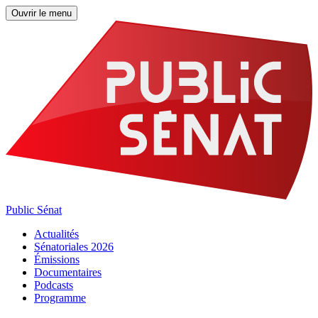
Ouvrir le menu
Public Sénat
Actualités
Sénatoriales 2026
Émissions
Documentaires
Podcasts
Programme