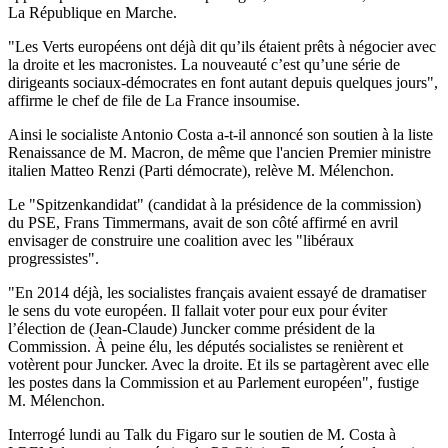
La République en Marche.
"Les Verts européens ont déjà dit qu’ils étaient prêts à négocier avec
la droite et les macronistes. La nouveauté c’est qu’une série de
dirigeants sociaux-démocrates en font autant depuis quelques jours",
affirme le chef de file de La France insoumise.
Ainsi le socialiste Antonio Costa a-t-il annoncé son soutien à la liste
Renaissance de M. Macron, de même que l'ancien Premier ministre
italien Matteo Renzi (Parti démocrate), relève M. Mélenchon.
Le "Spitzenkandidat" (candidat à la présidence de la commission)
du PSE, Frans Timmermans, avait de son côté affirmé en avril
envisager de construire une coalition avec les "libéraux
progressistes".
"En 2014 déjà, les socialistes français avaient essayé de dramatiser
le sens du vote européen. Il fallait voter pour eux pour éviter
l’élection de (Jean-Claude) Juncker comme président de la
Commission. À peine élu, les députés socialistes se renièrent et
votèrent pour Juncker. Avec la droite. Et ils se partagèrent avec elle
les postes dans la Commission et au Parlement européen", fustige
M. Mélenchon.
Interrogé lundi au Talk du Figaro sur le soutien de M. Costa à