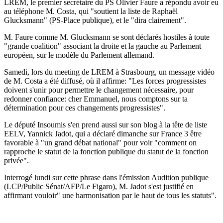
LREM, le premier secrétaire du PS Olivier Faure a répondu avoir eu
au téléphone M. Costa, qui "soutient la liste de Raphaël
Glucksmann" (PS-Place publique), et le "dira clairement".
M. Faure comme M. Glucksmann se sont déclarés hostiles à toute
"grande coalition" associant la droite et la gauche au Parlement
européen, sur le modèle du Parlement allemand.
Samedi, lors du meeting de LREM à Strasbourg, un message vidéo
de M. Costa a été diffusé, où il affirme: "Les forces progressistes
doivent s'unir pour permettre le changement nécessaire, pour
redonner confiance: cher Emmanuel, nous comptons sur ta
détermination pour ces changements progressistes".
Le député Insoumis s'en prend aussi sur son blog à la tête de liste
EELV, Yannick Jadot, qui a déclaré dimanche sur France 3 être
favorable à "un grand débat national" pour voir "comment on
rapproche le statut de la fonction publique du statut de la fonction
privée".
Interrogé lundi sur cette phrase dans l'émission Audition publique
(LCP/Public Sénat/AFP/Le Figaro), M. Jadot s'est justifié en
affirmant vouloir" une harmonisation par le haut de tous les statuts".