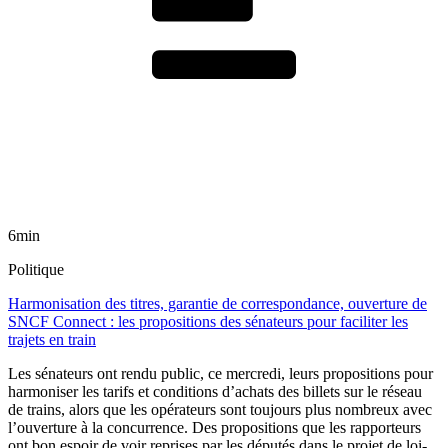
6min
Politique
Harmonisation des titres, garantie de correspondance, ouverture de
SNCF Connect : les propositions des sénateurs pour faciliter les
trajets en train
Les sénateurs ont rendu public, ce mercredi, leurs propositions pour
harmoniser les tarifs et conditions d’achats des billets sur le réseau
de trains, alors que les opérateurs sont toujours plus nombreux avec
l’ouverture à la concurrence. Des propositions que les rapporteurs
ont bon espoir de voir reprises par les députés dans le projet de loi-