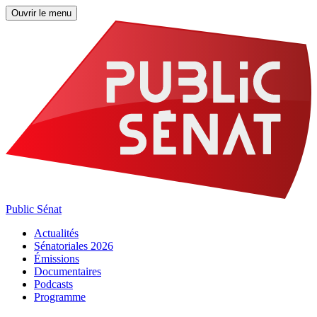
Ouvrir le menu
Public Sénat
Actualités
Sénatoriales 2026
Émissions
Documentaires
Podcasts
Programme