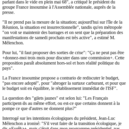
parlant dans le vide en plein mai 68", a critiqué le président du
groupe France insoumise à l'Assemblée nationale, auprès de la
presse.
"Il ne prend pas la mesure de la situation; aujourd'hui sur l'île de la
Réunion, la situation est insurrectionnelle", tandis qu'en métropole
"on voit se maintenir des barrages et on sent que la préparation des
manifestations de samedi prochain est très active", a estimé M.
Mélenchon.
Pour lui, "il faut proposer des sorties de crise": "Ça ne peut pas être
+donnez-moi trois mois pour discuter dans une commission+. Cette
proposition paraît absolument hors-sol et hors réalité politique du
pays".
La France insoumise propose a contrario de rediscuter le budget,
"pas encore adopté", pour "abroger la surtaxe carburant, et pour que
le budget soit en équilibre, le rétablissement immédiat de l'ISF".
La question des "gilets jaunes" est selon lui: "Les Français
participent-ils au même effort, ou est-ce que certains donnent à la
pompe ce que d'autres ne donnent plus?"
Interrogé sur les intentions écologiques du président, Jean-Luc
Mélenchon a ironisé: "S'il veut faire de la transition écologique, je
dis +Eurêka+, mais c'était dans mon programme présidentiel, pas