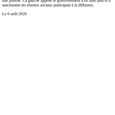
une priorité. La gauche appelle le gouvernement à en faire plus et à
sanctionner les réseaux sociaux participant à la diffusion.
Le
6 août 2026