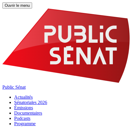
Ouvrir le menu
Public Sénat
Actualités
Sénatoriales 2026
Émissions
Documentaires
Podcasts
Programme