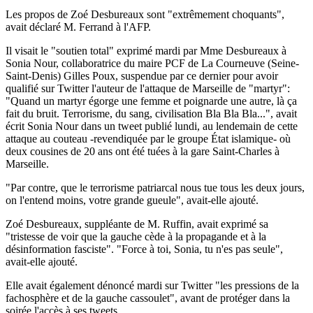
Les propos de Zoé Desbureaux sont "extrêmement choquants",
avait déclaré M. Ferrand à l'AFP.
Il visait le "soutien total" exprimé mardi par Mme Desbureaux à
Sonia Nour, collaboratrice du maire PCF de La Courneuve (Seine-
Saint-Denis) Gilles Poux, suspendue par ce dernier pour avoir
qualifié sur Twitter l'auteur de l'attaque de Marseille de "martyr":
"Quand un martyr égorge une femme et poignarde une autre, là ça
fait du bruit. Terrorisme, du sang, civilisation Bla Bla Bla...", avait
écrit Sonia Nour dans un tweet publié lundi, au lendemain de cette
attaque au couteau -revendiquée par le groupe État islamique- où
deux cousines de 20 ans ont été tuées à la gare Saint-Charles à
Marseille.
"Par contre, que le terrorisme patriarcal nous tue tous les deux jours,
on l'entend moins, votre grande gueule", avait-elle ajouté.
Zoé Desbureaux, suppléante de M. Ruffin, avait exprimé sa
"tristesse de voir que la gauche cède à la propagande et à la
désinformation fasciste". "Force à toi, Sonia, tu n'es pas seule",
avait-elle ajouté.
Elle avait également dénoncé mardi sur Twitter "les pressions de la
fachosphère et de la gauche cassoulet", avant de protéger dans la
soirée l'accès à ses tweets.