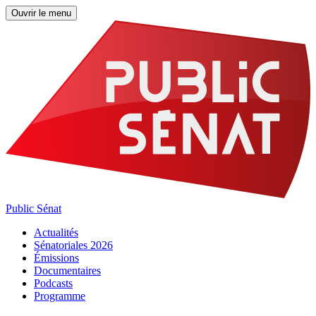
Ouvrir le menu
Public Sénat
Actualités
Sénatoriales 2026
Émissions
Documentaires
Podcasts
Programme