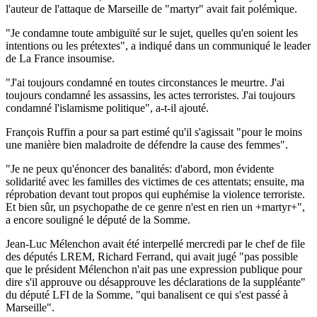
l'auteur de l'attaque de Marseille de "martyr" avait fait polémique.
"Je condamne toute ambiguïté sur le sujet, quelles qu'en soient les
intentions ou les prétextes", a indiqué dans un communiqué le leader
de La France insoumise.
"J'ai toujours condamné en toutes circonstances le meurtre. J'ai
toujours condamné les assassins, les actes terroristes. J'ai toujours
condamné l'islamisme politique", a-t-il ajouté.
François Ruffin a pour sa part estimé qu'il s'agissait "pour le moins
une manière bien maladroite de défendre la cause des femmes".
"Je ne peux qu'énoncer des banalités: d'abord, mon évidente
solidarité avec les familles des victimes de ces attentats; ensuite, ma
réprobation devant tout propos qui euphémise la violence terroriste.
Et bien sûr, un psychopathe de ce genre n'est en rien un +martyr+",
a encore souligné le député de la Somme.
Jean-Luc Mélenchon avait été interpellé mercredi par le chef de file
des députés LREM, Richard Ferrand, qui avait jugé "pas possible
que le président Mélenchon n'ait pas une expression publique pour
dire s'il approuve ou désapprouve les déclarations de la suppléante"
du député LFI de la Somme, "qui banalisent ce qui s'est passé à
Marseille".