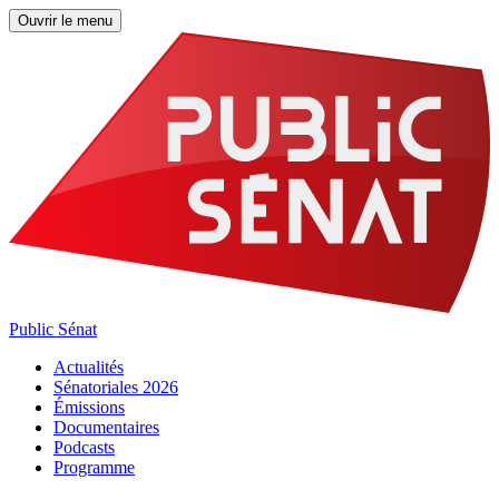
Ouvrir le menu
Public Sénat
Actualités
Sénatoriales 2026
Émissions
Documentaires
Podcasts
Programme