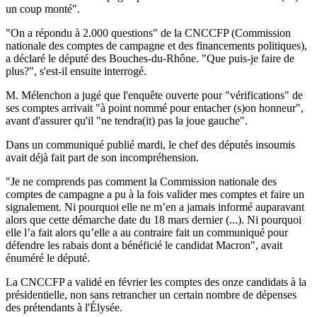
un coup monté".
"On a répondu à 2.000 questions" de la CNCCFP (Commission
nationale des comptes de campagne et des financements politiques),
a déclaré le député des Bouches-du-Rhône. "Que puis-je faire de
plus?", s'est-il ensuite interrogé.
M. Mélenchon a jugé que l'enquête ouverte pour "vérifications" de
ses comptes arrivait "à point nommé pour entacher (s)on honneur",
avant d'assurer qu'il "ne tendra(it) pas la joue gauche".
Dans un communiqué publié mardi, le chef des députés insoumis
avait déjà fait part de son incompréhension.
"Je ne comprends pas comment la Commission nationale des
comptes de campagne a pu à la fois valider mes comptes et faire un
signalement. Ni pourquoi elle ne m’en a jamais informé auparavant
alors que cette démarche date du 18 mars dernier (...). Ni pourquoi
elle l’a fait alors qu’elle a au contraire fait un communiqué pour
défendre les rabais dont a bénéficié le candidat Macron", avait
énuméré le député.
La CNCCFP a validé en février les comptes des onze candidats à la
présidentielle, non sans retrancher un certain nombre de dépenses
des prétendants à l'Élysée.