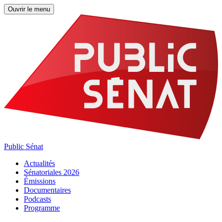
Ouvrir le menu
Public Sénat
Actualités
Sénatoriales 2026
Émissions
Documentaires
Podcasts
Programme