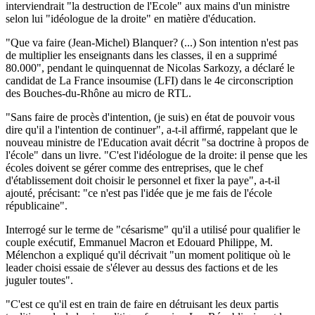
interviendrait "la destruction de l'Ecole" aux mains d'un ministre
selon lui "idéologue de la droite" en matière d'éducation.
"Que va faire (Jean-Michel) Blanquer? (...) Son intention n'est pas
de multiplier les enseignants dans les classes, il en a supprimé
80.000", pendant le quinquennat de Nicolas Sarkozy, a déclaré le
candidat de La France insoumise (LFI) dans le 4e circonscription
des Bouches-du-Rhône au micro de RTL.
"Sans faire de procès d'intention, (je suis) en état de pouvoir vous
dire qu'il a l'intention de continuer", a-t-il affirmé, rappelant que le
nouveau ministre de l'Education avait décrit "sa doctrine à propos de
l'école" dans un livre. "C'est l'idéologue de la droite: il pense que les
écoles doivent se gérer comme des entreprises, que le chef
d'établissement doit choisir le personnel et fixer la paye", a-t-il
ajouté, précisant: "ce n'est pas l'idée que je me fais de l'école
républicaine".
Interrogé sur le terme de "césarisme" qu'il a utilisé pour qualifier le
couple exécutif, Emmanuel Macron et Edouard Philippe, M.
Mélenchon a expliqué qu'il décrivait "un moment politique où le
leader choisi essaie de s'élever au dessus des factions et de les
juguler toutes".
"C'est ce qu'il est en train de faire en détruisant les deux partis