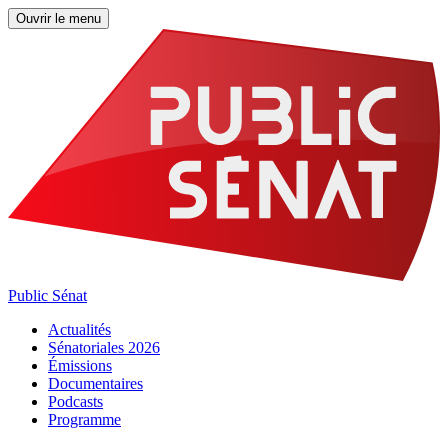
Ouvrir le menu
Public Sénat
Actualités
Sénatoriales 2026
Émissions
Documentaires
Podcasts
Programme