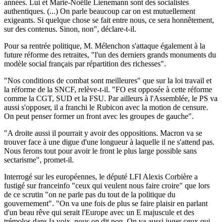
années. Lui et Marie-Noëlle Lienemann sont des socialistes
authentiques. (...) On parle beaucoup car on est mutuellement
exigeants. Si quelque chose se fait entre nous, ce sera honnêtement,
sur des contenus. Sinon, non", déclare-t-il.
Pour sa rentrée politique, M. Mélenchon s'attaque également à la
future réforme des retraites, "l'un des derniers grands monuments du
modèle social français par répartition des richesses".
"Nos conditions de combat sont meilleures" que sur la loi travail et
la réforme de la SNCF, relève-t-il. "FO est opposée à cette réforme
comme la CGT, SUD et la FSU. Par ailleurs à l'Assemblée, le PS va
aussi s'opposer, il a franchi le Rubicon avec la motion de censure.
On peut penser former un front avec les groupes de gauche".
"A droite aussi il pourrait y avoir des oppositions. Macron va se
trouver face à une digue d'une longueur à laquelle il ne s'attend pas.
Nous ferons tout pour avoir le front le plus large possible sans
sectarisme", promet-il.
Interrogé sur les européennes, le député LFI Alexis Corbière a
fustigé sur franceinfo "ceux qui veulent nous faire croire" que lors
de ce scrutin "on ne parle pas du tout de la politique du
gouvernement". "On va une fois de plus se faire plaisir en parlant
d'un beau rêve qui serait l'Europe avec un E majuscule et des
trémolos dans la voix, nous on dit non. On va aussi juger ceux qui