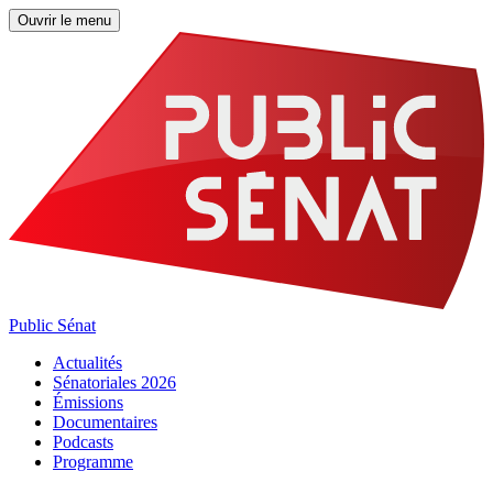
Ouvrir le menu
Public Sénat
Actualités
Sénatoriales 2026
Émissions
Documentaires
Podcasts
Programme