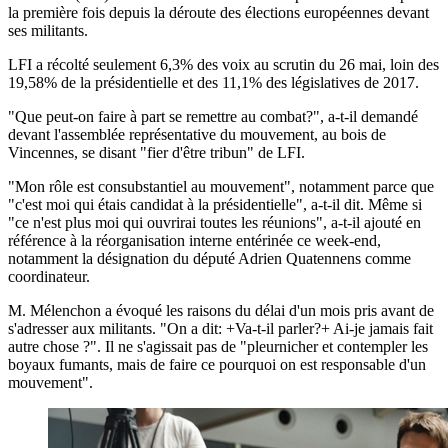
la première fois depuis la déroute des élections européennes devant
ses militants.
LFI a récolté seulement 6,3% des voix au scrutin du 26 mai, loin des
19,58% de la présidentielle et des 11,1% des législatives de 2017.
"Que peut-on faire à part se remettre au combat?", a-t-il demandé
devant l'assemblée représentative du mouvement, au bois de
Vincennes, se disant "fier d'être tribun" de LFI.
"Mon rôle est consubstantiel au mouvement", notamment parce que
"c'est moi qui étais candidat à la présidentielle", a-t-il dit. Même si
"ce n'est plus moi qui ouvrirai toutes les réunions", a-t-il ajouté en
référence à la réorganisation interne entérinée ce week-end,
notamment la désignation du député Adrien Quatennens comme
coordinateur.
M. Mélenchon a évoqué les raisons du délai d'un mois pris avant de
s'adresser aux militants. "On a dit: +Va-t-il parler?+ Ai-je jamais fait
autre chose ?". Il ne s'agissait pas de "pleurnicher et contempler les
boyaux fumants, mais de faire ce pourquoi on est responsable d'un
mouvement".