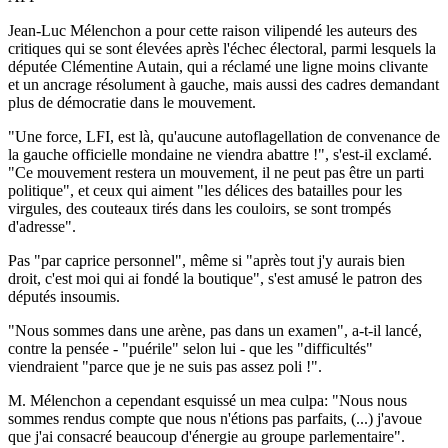
Jean-Luc Mélenchon a pour cette raison vilipendé les auteurs des
critiques qui se sont élevées après l'échec électoral, parmi lesquels la
députée Clémentine Autain, qui a réclamé une ligne moins clivante
et un ancrage résolument à gauche, mais aussi des cadres demandant
plus de démocratie dans le mouvement.
"Une force, LFI, est là, qu'aucune autoflagellation de convenance de
la gauche officielle mondaine ne viendra abattre !", s'est-il exclamé.
"Ce mouvement restera un mouvement, il ne peut pas être un parti
politique", et ceux qui aiment "les délices des batailles pour les
virgules, des couteaux tirés dans les couloirs, se sont trompés
d'adresse".
Pas "par caprice personnel", même si "après tout j'y aurais bien
droit, c'est moi qui ai fondé la boutique", s'est amusé le patron des
députés insoumis.
"Nous sommes dans une arène, pas dans un examen", a-t-il lancé,
contre la pensée - "puérile" selon lui - que les "difficultés"
viendraient "parce que je ne suis pas assez poli !".
M. Mélenchon a cependant esquissé un mea culpa: "Nous nous
sommes rendus compte que nous n'étions pas parfaits, (...) j'avoue
que j'ai consacré beaucoup d'énergie au groupe parlementaire".