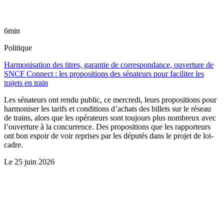
6min
Politique
Harmonisation des titres, garantie de correspondance, ouverture de
SNCF Connect : les propositions des sénateurs pour faciliter les
trajets en train
Les sénateurs ont rendu public, ce mercredi, leurs propositions pour
harmoniser les tarifs et conditions d’achats des billets sur le réseau
de trains, alors que les opérateurs sont toujours plus nombreux avec
l’ouverture à la concurrence. Des propositions que les rapporteurs
ont bon espoir de voir reprises par les députés dans le projet de loi-
cadre.
Le
25 juin 2026