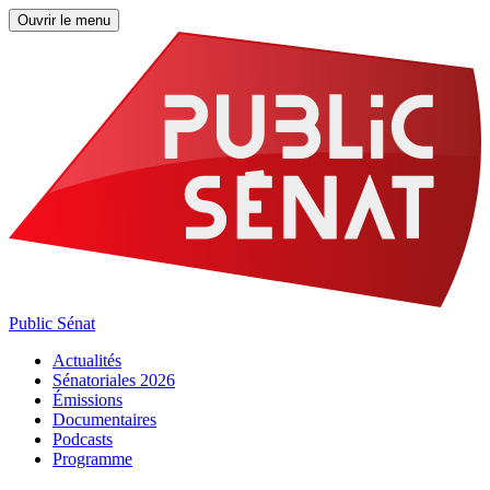
Ouvrir le menu
Public Sénat
Actualités
Sénatoriales 2026
Émissions
Documentaires
Podcasts
Programme