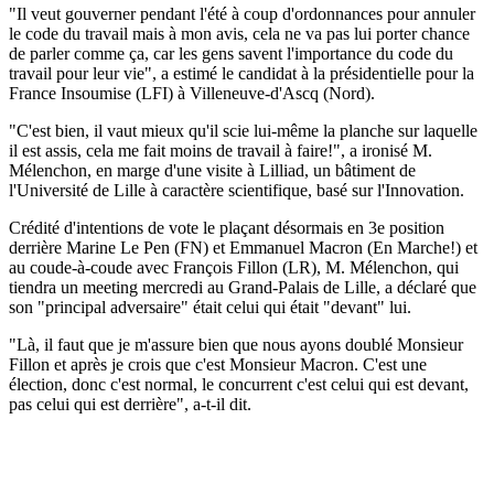
"Il veut gouverner pendant l'été à coup d'ordonnances pour annuler
le code du travail mais à mon avis, cela ne va pas lui porter chance
de parler comme ça, car les gens savent l'importance du code du
travail pour leur vie", a estimé le candidat à la présidentielle pour la
France Insoumise (LFI) à Villeneuve-d'Ascq (Nord).
"C'est bien, il vaut mieux qu'il scie lui-même la planche sur laquelle
il est assis, cela me fait moins de travail à faire!", a ironisé M.
Mélenchon, en marge d'une visite à Lilliad, un bâtiment de
l'Université de Lille à caractère scientifique, basé sur l'Innovation.
Crédité d'intentions de vote le plaçant désormais en 3e position
derrière Marine Le Pen (FN) et Emmanuel Macron (En Marche!) et
au coude-à-coude avec François Fillon (LR), M. Mélenchon, qui
tiendra un meeting mercredi au Grand-Palais de Lille, a déclaré que
son "principal adversaire" était celui qui était "devant" lui.
"Là, il faut que je m'assure bien que nous ayons doublé Monsieur
Fillon et après je crois que c'est Monsieur Macron. C'est une
élection, donc c'est normal, le concurrent c'est celui qui est devant,
pas celui qui est derrière", a-t-il dit.