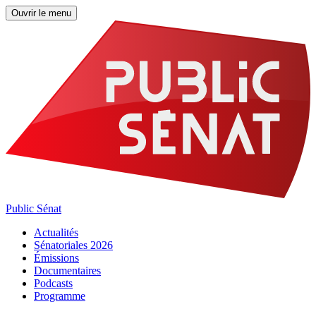
Ouvrir le menu
Public Sénat
Actualités
Sénatoriales 2026
Émissions
Documentaires
Podcasts
Programme