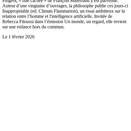
Pingeot, « fille cachée » de François Mitterrand y est parvenue.
Auteur d’une vingtaine d’ouvrages, la philosophe publie ces jours-ci
Inappropriable (ed. Climats Flammarion), un essai ambitieux sur la
relation entre l’homme et l'intelligence artificielle. Invitée de
Rebecca Fitoussi dans l’émission Un monde, un regard, elle revient
sur une enfance hors du commun.
Le
1 février 2026