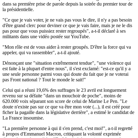
dans sa première prise de parole depuis la soirée du premier tour de
la présidentielle.
"Ce que je vais voter, je ne vais pas vous le dire, il n'y a pas besoin
d'être grand clerc pour deviner ce que je vais faire, mais je ne le dis
pas pour que vous puissiez rester regroupés", a-t-il déclaré à ses
militants dans une vidéo postée sur YouTube.
"Mon rôle est de vous aider à rester groupés. D'être la force qui va
appeler, qui va rassembler", a-t-il ajouté.
Dénonçant une "situation extrêmement tendue", "une violence qui
est faite à la plupart d'entre nous", il s'est exclamé: "est-ce qu'il y a
une seule personne parmi vous qui doute du fait que je ne voterai
pas Front national ? Tout le monde le sait!"
Celui qui a réuni 19,6% des suffrages le 23 avril est longuement
revenu sur sa défaite "dans un mouchoir de poche", moins de
620.000 voix séparant son score de celui de Marine Le Pen. "Le
doute n'existe pas sur ce que va être mon vote (...), il est créé pour
ficher la pagaille dans la législative derrière", a estimé le candidat de
La France insoumise.
"La première personne à qui il s'en prend, c'est moi!", a-t-il regretté
à propos d'Emmanuel Macron, critiquant la volonté exprimée