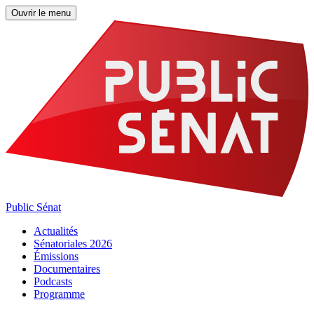
Ouvrir le menu
Public Sénat
Actualités
Sénatoriales 2026
Émissions
Documentaires
Podcasts
Programme