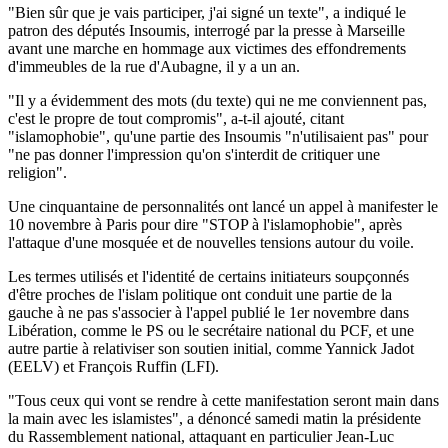
"Bien sûr que je vais participer, j'ai signé un texte", a indiqué le
patron des députés Insoumis, interrogé par la presse à Marseille
avant une marche en hommage aux victimes des effondrements
d'immeubles de la rue d'Aubagne, il y a un an.
"Il y a évidemment des mots (du texte) qui ne me conviennent pas,
c'est le propre de tout compromis", a-t-il ajouté, citant
"islamophobie", qu'une partie des Insoumis "n'utilisaient pas" pour
"ne pas donner l'impression qu'on s'interdit de critiquer une
religion".
Une cinquantaine de personnalités ont lancé un appel à manifester le
10 novembre à Paris pour dire "STOP à l'islamophobie", après
l'attaque d'une mosquée et de nouvelles tensions autour du voile.
Les termes utilisés et l'identité de certains initiateurs soupçonnés
d'être proches de l'islam politique ont conduit une partie de la
gauche à ne pas s'associer à l'appel publié le 1er novembre dans
Libération, comme le PS ou le secrétaire national du PCF, et une
autre partie à relativiser son soutien initial, comme Yannick Jadot
(EELV) et François Ruffin (LFI).
"Tous ceux qui vont se rendre à cette manifestation seront main dans
la main avec les islamistes", a dénoncé samedi matin la présidente
du Rassemblement national, attaquant en particulier Jean-Luc