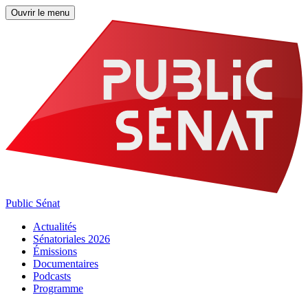
Ouvrir le menu
Public Sénat
Actualités
Sénatoriales 2026
Émissions
Documentaires
Podcasts
Programme