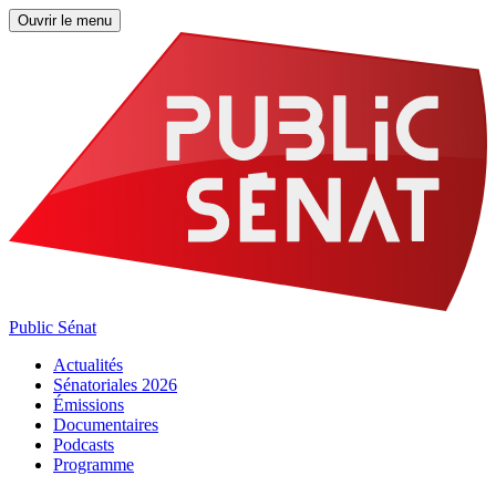
Ouvrir le menu
Public Sénat
Actualités
Sénatoriales 2026
Émissions
Documentaires
Podcasts
Programme