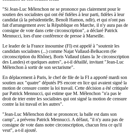
"Si Jean-Luc Mélenchon ne se prononce pas clairement pour le
soutien des socialistes qui ont été fidèles à leur parti, fidèles à leur
candidat (à la présidentielle, Benoît Hamon, ndlr), et qui n'ont pas
fait d'arrangement avec la République en Marche, il n'y aura pas de
consigne de vote dans cette circonscription", a déclaré Patrick
Mennucci, lors d'une conférence de presse à Marseille.
Le leader de la France insoumise (FI) est appelé à "soutenir les
candidats socialistes (...) comme Najat Vallaud-Belkacem (6e
circonscription du Rhône), Boris Vallaud (dans la 3e circonscription
des Landes) et quelques autres", a-t-il détaillé, invitant "Jean-Luc
Mélenchon à sortir de son sectarisme".
En déplacement à Paris, le chef de file de la FI a apporté mardi son
soutien aux "quatre" députés PS encore en lice qui avaient signé la
motion de censure contre la loi travail. Cette décision a été critiquée
par Patrick Mennucci, qui estime que M. Mélenchon "n'a pas le
droit de trier entre les socialistes qui ont signé la motion de censure
contre la loi travail et les autres".
"Jean-Luc Mélenchon doit se prononcer, la balle est dans son
camp", a prévenu Patrick Mennucci. A défaut, "il n'y aura pas de
consigne de vote dans notre circonscription, chacun fera ce qu'il
veut", a-t-il ajouté.