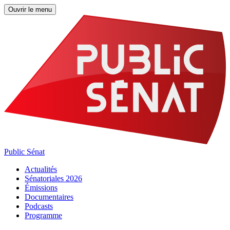
Ouvrir le menu
Public Sénat
Actualités
Sénatoriales 2026
Émissions
Documentaires
Podcasts
Programme