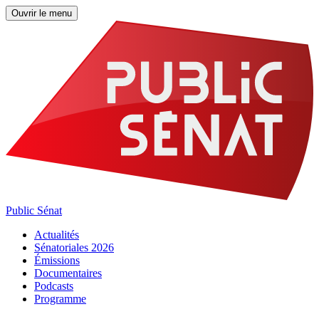
Ouvrir le menu
Public Sénat
Actualités
Sénatoriales 2026
Émissions
Documentaires
Podcasts
Programme