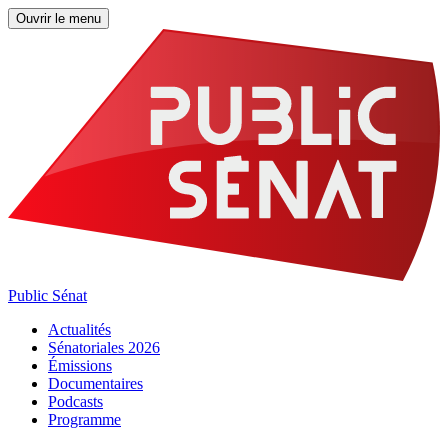
Ouvrir le menu
Public Sénat
Actualités
Sénatoriales 2026
Émissions
Documentaires
Podcasts
Programme