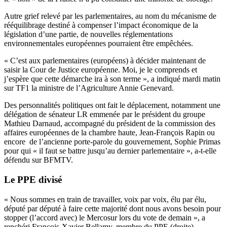
Autre grief relevé par les parlementaires, au nom du mécanisme de
rééquilibrage destiné à compenser l’impact économique de la
législation d’une partie, de nouvelles réglementations
environnementales européennes pourraient être empêchées.
« C’est aux parlementaires (européens) à décider maintenant de
saisir la Cour de Justice européenne. Moi, je le comprends et
j’espère que cette démarche ira à son terme », a indiqué mardi matin
sur TF1 la ministre de l’Agriculture Annie Genevard.
Des personnalités politiques ont fait le déplacement, notamment une
délégation de sénateur LR emmenée par le président du groupe
Mathieu Darnaud, accompagné du président de la commission des
affaires européennes de la chambre haute, Jean-François Rapin ou
encore de l’ancienne porte-parole du gouvernement, Sophie Primas
pour qui « il faut se battre jusqu’au dernier parlementaire », a-t-elle
défendu sur BFMTV.
Le PPE divisé
« Nous sommes en train de travailler, voix par voix, élu par élu,
député par député à faire cette majorité dont nous avons besoin pour
stopper (l’accord avec) le Mercosur lors du vote de demain », a
renchéri François-Xavier Bellamy, membre du PPE (droite).