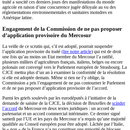
traité a suscité ces derniers jours des manifestations du monde
agricole en raison d’une concurrence jugée déloyale au vu des
réglementations environnementales et sanitaires moindres en
Amérique latine.
Engagement de la Commission de ne pas proposer
d’application provisoire du Mercosur
La veille de ce scrutin qui, s’il est adopté, pourrait suspendre
l’application provisoire du traité
(lire notre article
) qui est de droit
une fois qu’au moins un Etat membre du Mercosur l’a ratifié,
plusieurs milliers d’agriculteurs français, italiens, belges ou encore
polonais ont convergé vers le Parlement européen de Strasbourg. La
CJCE mettra plus d’un an à examiner la conformité de la résolution
si elle est adoptée demain. Même si rien ne l’y oblige, la
Commission a pris l’engagement de ne pas contourner le Parlement
et de ne pas proposer d’application provisoire de l’accord.
Parmi les griefs soulevés par les eurodéputés à l’initiative de la
demande de saisine de la CJCE, la décision de Bruxelles de
scinder
l’accord
du Mercosur en deux textes juridiques : un accord de
partenariat et un accord commercial intérimaire. Ce dernier signé
samedi par l’UE et les pays du Mercosur n’a requis qu’une majorité
qualifiée au Conseil européen pour être adopté. Lâchée par l’Italie,
le « non » de la France n’a pu constituer une minorité de blocage.